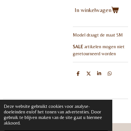
In winkelwagen
Model draagt de maat SM
SALE
artikelen mogen niet
geretourneerd worden
D
D
S
D
e
e
h
e
l
e
a
l
e
l
r
e
n
e
n
Deze website gebruikt cookies voor analyse-
© 2020 - 2026 iloveglamour.nl
doeleinden en/of het tonen van advertenties. Door
Powered by
JouwWeb
gebruik te blijven maken van de site gaat u hiermee
akkoord.