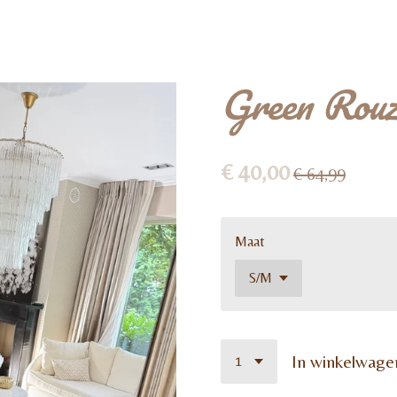
Green Rouz
€ 40,00
€ 64,99
Maat
In winkelwage