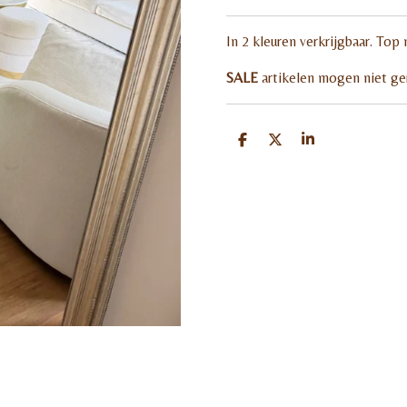
In 2 kleuren verkrijgbaar. Top
SALE
artikelen mogen niet g
D
D
S
e
e
h
l
e
a
e
l
r
n
e