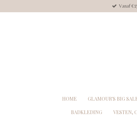
Vanaf €1
Ga
direct
naar
de
hoofdinhoud
HOME
GLAMOUR'S BIG SAL
BADKLEDING
VESTEN, 