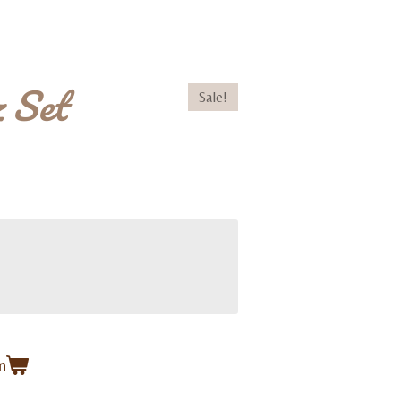
 Set
Sale!
n