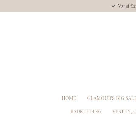
Vanaf €1
Ga
direct
naar
de
hoofdinhoud
HOME
GLAMOUR'S BIG SAL
BADKLEDING
VESTEN, 