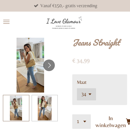
Vanaf €150,- gratis verzending
Ga
direct
naar
de
hoofdinhoud
Jeans Straight
€ 34,99
Maat
In
winkelwagen