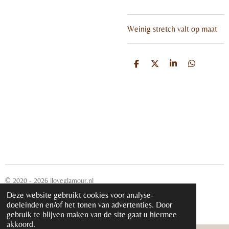
Weinig stretch valt op maat
D
D
S
D
e
e
h
e
l
e
a
l
e
l
r
e
n
e
n
© 2020 - 2026 iloveglamour.nl
Powered by
JouwWeb
Deze website gebruikt cookies voor analyse-
doeleinden en/of het tonen van advertenties. Door
gebruik te blijven maken van de site gaat u hiermee
akkoord.