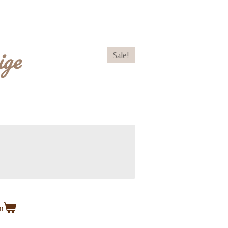
ige
Sale!
n