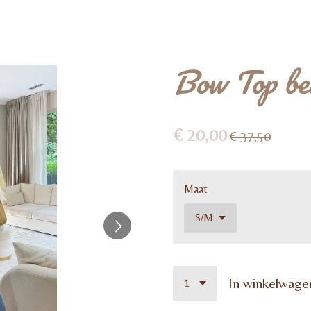
Bow Top be
€ 20,00
€ 37,50
Maat
In winkelwage