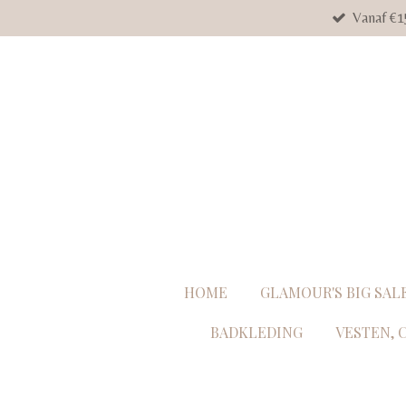
Vanaf €1
Ga
direct
naar
de
hoofdinhoud
HOME
GLAMOUR'S BIG SAL
BADKLEDING
VESTEN, 