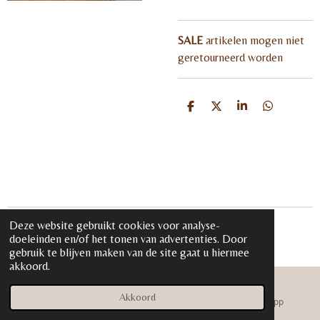
SALE
artikelen mogen niet
geretourneerd worden
D
D
S
D
e
e
h
e
l
e
a
l
e
l
r
e
n
e
n
Deze website gebruikt cookies voor analyse-
© 2020 - 2026 iloveglamour.nl
doeleinden en/of het tonen van advertenties. Door
Powered by
JouwWeb
gebruik te blijven maken van de site gaat u hiermee
akkoord.
Akkoord
E-mailadres
Instagram
WhatsApp