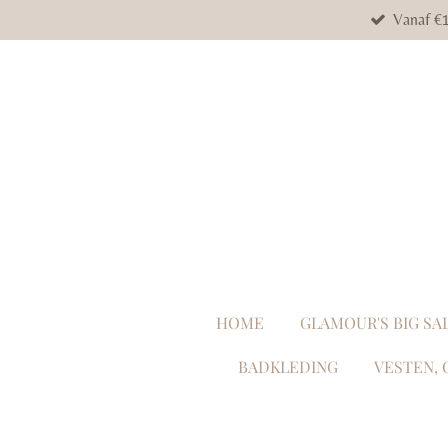
Vanaf €1
Ga
direct
naar
de
hoofdinhoud
HOME
GLAMOUR'S BIG SA
BADKLEDING
VESTEN, 