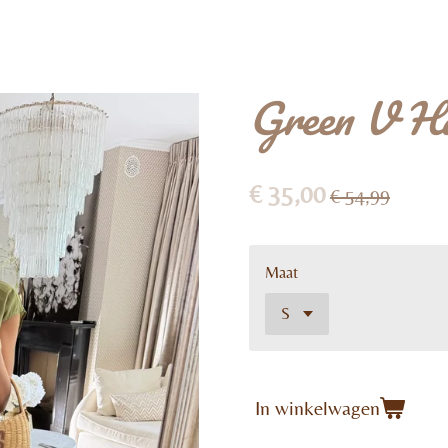
Green V Ha
€ 35,00
€ 54,99
Maat
In winkelwagen