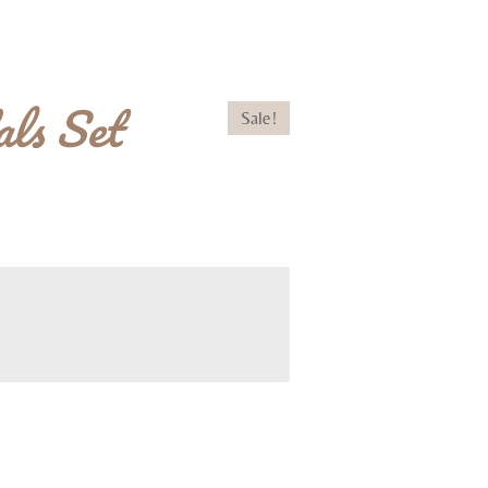
ls Set
Sale!