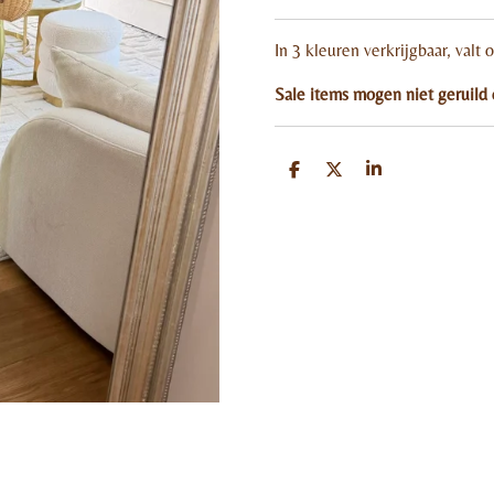
In 3 kleuren verkrijgbaar, valt 
Sale items mogen niet geruild
D
D
S
e
e
h
l
e
a
e
l
r
n
e