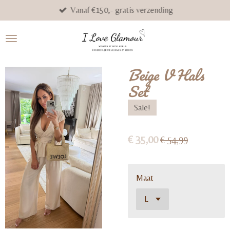
Vanaf €150,- gratis verzending
Ga
direct
naar
de
hoofdinhoud
Beige V Hals
Set
Sale!
€ 35,00
€ 54,99
Maat