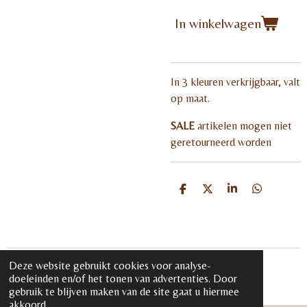
In winkelwagen
In 3 kleuren verkrijgbaar, valt
op maat.
SALE
artikelen mogen niet
geretourneerd worden
D
D
S
D
e
e
h
e
l
e
a
l
e
l
r
e
n
e
n
Deze website gebruikt cookies voor analyse-
© 2020 - 2026 iloveglamour.nl
doeleinden en/of het tonen van advertenties. Door
Powered by
JouwWeb
gebruik te blijven maken van de site gaat u hiermee
akkoord.