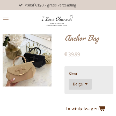
f €150,- gratis verzending
Get The Glamo
Ga
direct
naar
de
hoofdinhoud
Anchor Bag
€ 39,99
Kleur
In winkelwagen