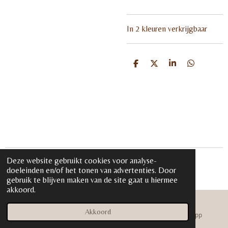
In 2 kleuren verkrijgbaar
D
D
S
D
e
e
h
e
l
e
a
l
e
l
r
e
n
e
n
Deze website gebruikt cookies voor analyse-
© 2020 - 2026 iloveglamour.nl
doeleinden en/of het tonen van advertenties. Door
Powered by
JouwWeb
gebruik te blijven maken van de site gaat u hiermee
akkoord.
Akkoord
E-mailadres
Instagram
WhatsApp