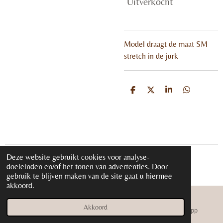
Uitverkocht
Model draagt de maat SM
stretch in de jurk
D
D
S
D
e
e
h
e
l
e
a
l
e
l
r
e
n
e
n
Deze website gebruikt cookies voor analyse-
© 2020 - 2026 iloveglamour.nl
doeleinden en/of het tonen van advertenties. Door
Powered by
JouwWeb
gebruik te blijven maken van de site gaat u hiermee
akkoord.
Akkoord
E-mailadres
Instagram
WhatsApp