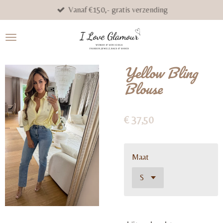
Vanaf €150,- gratis verzending
Ga
direct
naar
de
hoofdinhoud
Yellow Bling
Blouse
€ 37,50
Maat