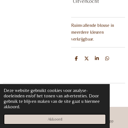
Uitverkocht
Ruimvallende blouse in
meerdere kleuren
verkrijgbaar.
D
D
S
D
e
e
h
e
l
e
a
l
e
l
r
e
n
e
n
Deze website gebruikt cookies voor analyse-
© 2020 - 2026 iloveglamour.nl
doeleinden en/of het tonen van advertenties. Door
Powered by
JouwWeb
gebruik te blijven maken van de site gaat u hiermee
akkoord.
Akkoord
E-mailadres
Instagram
WhatsApp