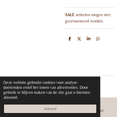
SALE
artikelen mogen niet
geretourneerd worden
.
D
D
S
D
e
e
h
e
l
e
a
l
e
l
r
e
n
e
n
Deze website gebruikt cookies voor analyse-
© 2020 - 2026 iloveglamour.nl
doeleinden en/of het tonen van advertenties. Door
Powered by
JouwWeb
gebruik te blijven maken van de site gaat u hiermee
akkoord.
Akkoord
E-mailadres
Instagram
WhatsApp