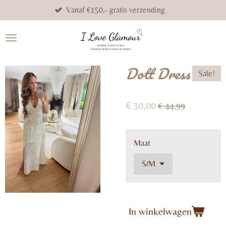
Vanaf €150,- gratis verzending
Ga
direct
naar
de
hoofdinhoud
Dott Dress
Sale!
€ 30,00
€ 44,99
Maat
In winkelwagen