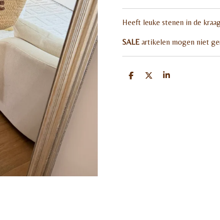
Heeft leuke stenen in de kraag
SALE
artikelen mogen niet g
D
D
S
e
e
h
l
e
a
e
l
r
n
e