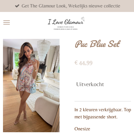
Get The Glamour Look, Wekelijks nieuwe collectie
Ga
direct
naar
de
hoofdinhoud
Puc Blue Set
€ 44,99
Uitverkocht
In 2 kleuren verkrijgbaar. Top
met bijpassende short.
Onesize