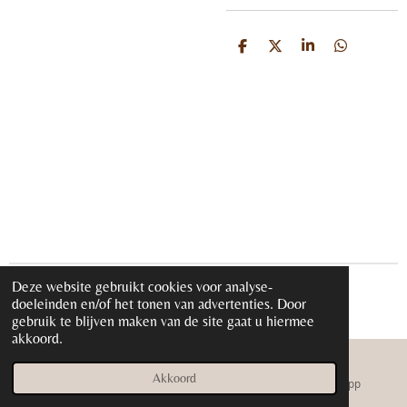
D
D
S
D
e
e
h
e
l
e
a
l
e
l
r
e
n
e
n
Deze website gebruikt cookies voor analyse-
© 2020 - 2026 iloveglamour.nl
doeleinden en/of het tonen van advertenties. Door
Powered by
JouwWeb
gebruik te blijven maken van de site gaat u hiermee
akkoord.
Akkoord
E-mailadres
Instagram
WhatsApp