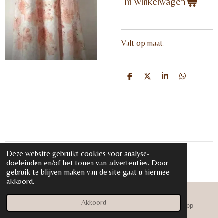
In winkelwagen
Valt op maat.
D
D
S
D
e
e
h
e
l
e
a
l
e
l
r
e
n
e
n
Deze website gebruikt cookies voor analyse-
© 2020 - 2026 iloveglamour.nl
doeleinden en/of het tonen van advertenties. Door
Powered by
JouwWeb
gebruik te blijven maken van de site gaat u hiermee
akkoord.
Akkoord
E-mailadres
Instagram
WhatsApp