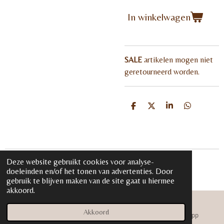
In winkelwagen
SALE
artikelen mogen niet
geretourneerd worden.
D
D
S
D
e
e
h
e
l
e
a
l
e
l
r
e
n
e
n
Deze website gebruikt cookies voor analyse-
© 2020 - 2026 iloveglamour.nl
doeleinden en/of het tonen van advertenties. Door
Powered by
JouwWeb
gebruik te blijven maken van de site gaat u hiermee
akkoord.
Akkoord
E-mailadres
Instagram
WhatsApp