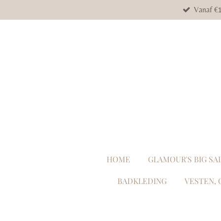
Vanaf €1
Ga
direct
naar
de
hoofdinhoud
HOME
GLAMOUR'S BIG SA
BADKLEDING
VESTEN, 