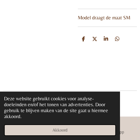
Model draagt de maat SM
D
D
S
D
e
e
h
e
l
e
a
l
e
l
r
e
n
e
n
Deze website gebruikt cookies voor analyse-
© 2020 - 2026 iloveglamour.nl
doeleinden en/of het tonen van advertenties. Door
Powered by
JouwWeb
gebruik te blijven maken van de site gaat u hiermee
akkoord.
Akkoord
E-mailadres
Instagram
WhatsApp