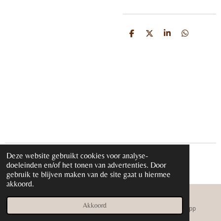
D
D
S
D
e
e
h
e
l
e
a
l
e
l
r
e
n
e
n
Deze website gebruikt cookies voor analyse-
© 2020 - 2026 iloveglamour.nl
doeleinden en/of het tonen van advertenties. Door
Powered by
JouwWeb
gebruik te blijven maken van de site gaat u hiermee
akkoord.
Akkoord
E-mailadres
Instagram
WhatsApp