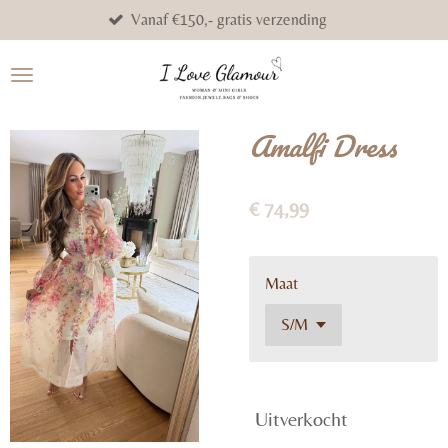
Vanaf €150,- gratis verzending
Get
Ga
direct
naar
de
hoofdinhoud
Amalfi Dress
€ 74,99
Maat
Uitverkocht