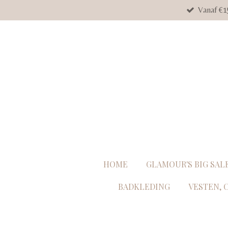
Vanaf €1
Ga
direct
naar
de
hoofdinhoud
HOME
GLAMOUR'S BIG SAL
BADKLEDING
VESTEN, 