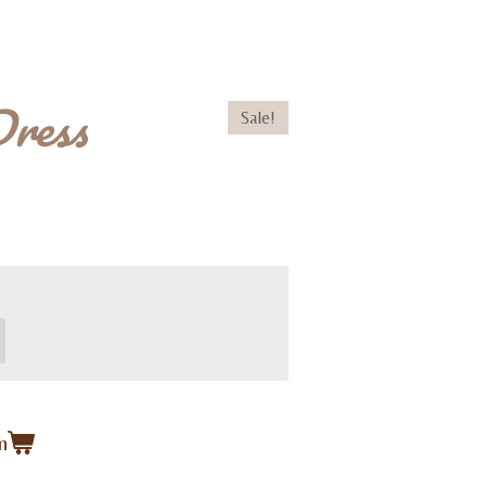
Dress
Sale!
n