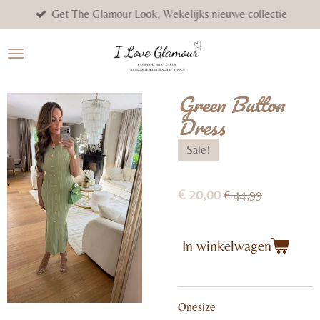
Get The Glamour Look, Wekelijks nieuwe collectie
Ga
direct
naar
de
hoofdinhoud
Green Button
Dress
Sale!
€ 20,00
€ 44,99
In winkelwagen
Onesize