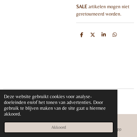
SALE
artikelen mogen niet
geretourneerd worden
.
D
D
S
D
e
e
h
e
l
e
a
l
e
l
r
e
n
e
n
Deze website gebruikt cookies voor analyse-
© 2020 - 2026 iloveglamour.nl
doeleinden en/of het tonen van advertenties. Door
Powered by
JouwWeb
gebruik te blijven maken van de site gaat u hiermee
akkoord.
Akkoord
E-mailadres
Instagram
WhatsApp