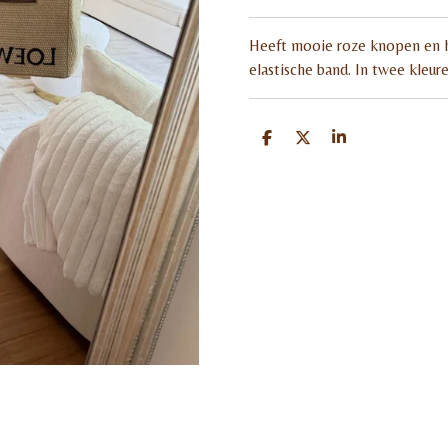
Heeft mooie roze knopen en h
elastische band. In twee kleure
D
D
S
e
e
h
l
e
a
e
l
r
n
e