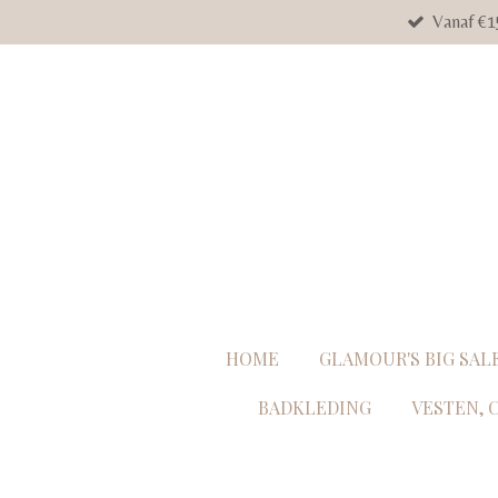
Vanaf €1
Ga
direct
naar
de
hoofdinhoud
HOME
GLAMOUR'S BIG SAL
BADKLEDING
VESTEN, 