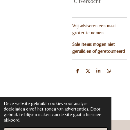
Uitverkocht
Wij adviseren een maat
groter te nemen
Sale items mogen niet
geruild en of geretourneerd
D
D
S
D
e
e
h
e
l
e
a
l
e
l
r
e
n
e
n
Deze website gebruikt cookies voor analyse-
© 2020 - 2026 iloveglamour.nl
doeleinden en/of het tonen van advertenties. Door
Powered by
JouwWeb
gebruik te blijven maken van de site gaat u hiermee
akkoord.