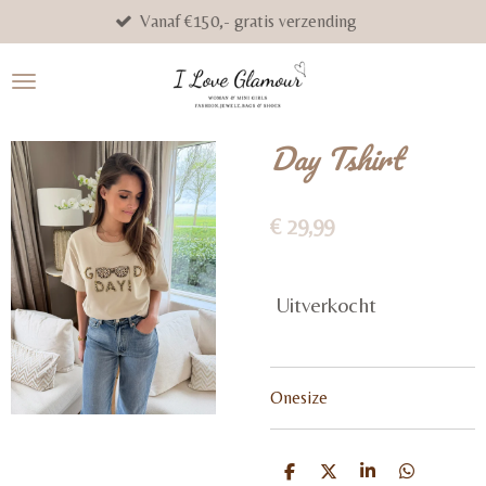
Vanaf €150,- gratis verzending
Get The 
Ga
direct
naar
de
hoofdinhoud
Day Tshirt
€ 29,99
Uitverkocht
Onesize
D
D
S
D