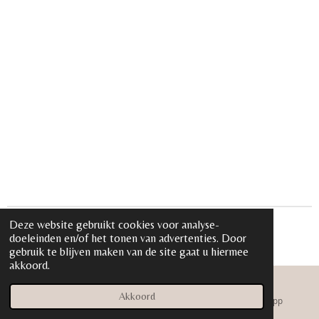
e
e
h
e
l
e
a
l
e
l
r
e
n
e
n
Deze website gebruikt cookies voor analyse-
© 2020 - 2026 iloveglamour.nl
doeleinden en/of het tonen van advertenties. Door
Powered by
JouwWeb
gebruik te blijven maken van de site gaat u hiermee
akkoord.
Akkoord
E-mailadres
Instagram
WhatsApp