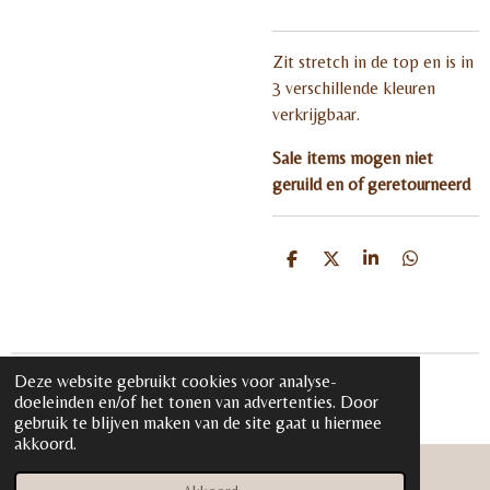
Zit stretch in de top en is in
3 verschillende kleuren
verkrijgbaar.
Sale items mogen niet
geruild en of geretourneerd
D
D
S
D
e
e
h
e
l
e
a
l
e
l
r
e
n
e
n
Deze website gebruikt cookies voor analyse-
© 2020 - 2026 iloveglamour.nl
doeleinden en/of het tonen van advertenties. Door
Powered by
JouwWeb
gebruik te blijven maken van de site gaat u hiermee
akkoord.