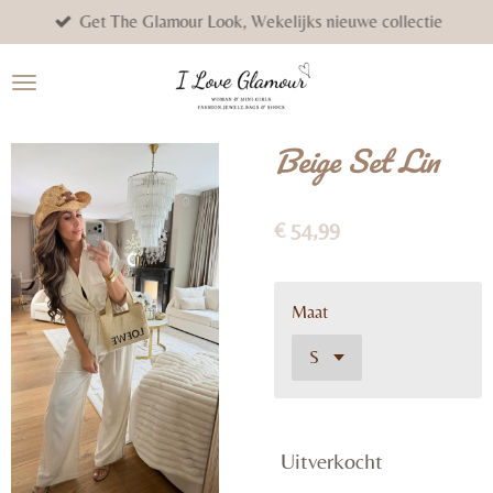
Get The Glamour Look, Wekelijks nieuwe collectie
Ga
direct
naar
de
hoofdinhoud
Beige Set Lin
€ 54,99
Maat
Uitverkocht