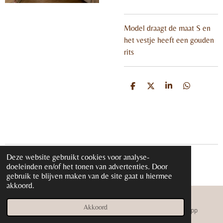
Model draagt de maat S en
het vestje heeft een gouden
rits
D
D
S
D
e
e
h
e
l
e
a
l
e
l
r
e
n
e
n
Deze website gebruikt cookies voor analyse-
© 2020 - 2026 iloveglamour.nl
doeleinden en/of het tonen van advertenties. Door
Powered by
JouwWeb
gebruik te blijven maken van de site gaat u hiermee
akkoord.
Akkoord
E-mailadres
Instagram
WhatsApp