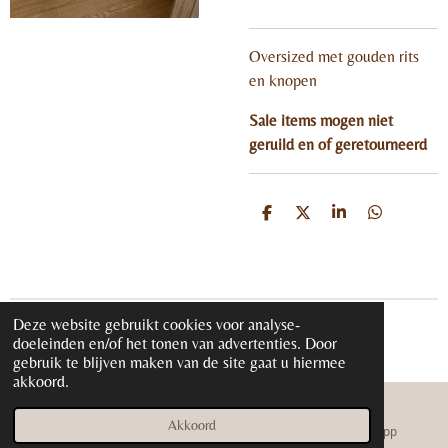
Oversized met gouden rits
en knopen
Sale items mogen niet
geruild en of geretourneerd
D
D
S
D
e
e
h
e
l
e
a
l
e
l
r
e
n
e
n
Deze website gebruikt cookies voor analyse-
© 2020 - 2026 iloveglamour.nl
doeleinden en/of het tonen van advertenties. Door
Powered by
JouwWeb
gebruik te blijven maken van de site gaat u hiermee
akkoord.
Akkoord
E-mailadres
Instagram
WhatsApp