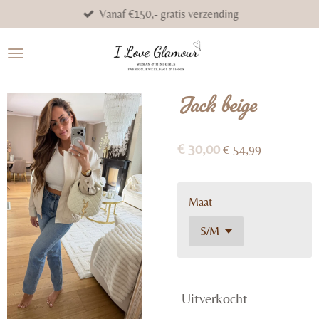
Vanaf €150,- gratis verzending
Ga
direct
naar
de
hoofdinhoud
Jack beige
€ 30,00
€ 54,99
Maat
Uitverkocht