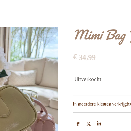
Mimi Bag 
€ 34,99
Uitverkocht
In meerdere kleuren verkrijgba
D
D
S
e
e
h