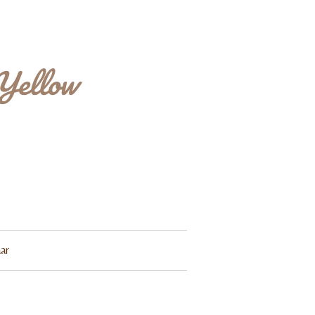
Yellow
ar