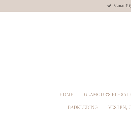
Vanaf €1
Ga
direct
naar
de
hoofdinhoud
HOME
GLAMOUR'S BIG SAL
BADKLEDING
VESTEN, 