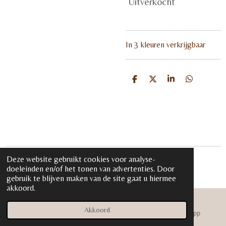
Uitverkocht
In 3 kleuren verkrijgbaar
D
D
S
D
e
e
h
e
l
e
a
l
e
l
r
e
n
e
n
Deze website gebruikt cookies voor analyse-
© 2020 - 2026 iloveglamour.nl
doeleinden en/of het tonen van advertenties. Door
Powered by
JouwWeb
gebruik te blijven maken van de site gaat u hiermee
akkoord.
Akkoord
E-mailadres
Instagram
WhatsApp