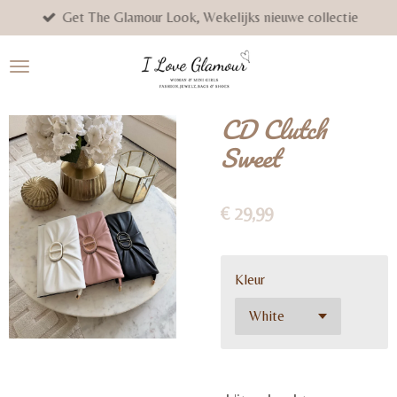
Get The Glamour Look, Wekelijks nieuwe collectie
Ga
direct
naar
de
hoofdinhoud
CD Clutch
Sweet
€ 29,99
Kleur