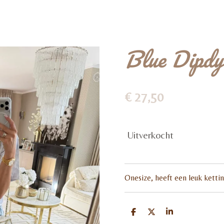
Blue Dipdy
€ 27,50
Uitverkocht
Onesize, heeft een leuk kettink
D
D
S
e
e
h