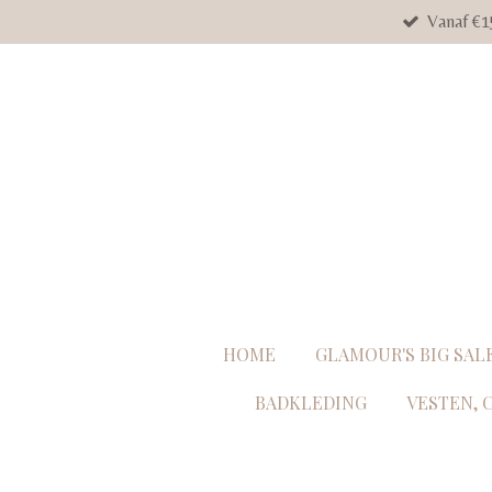
Vanaf €1
Ga
direct
naar
de
hoofdinhoud
HOME
GLAMOUR'S BIG SAL
BADKLEDING
VESTEN, 