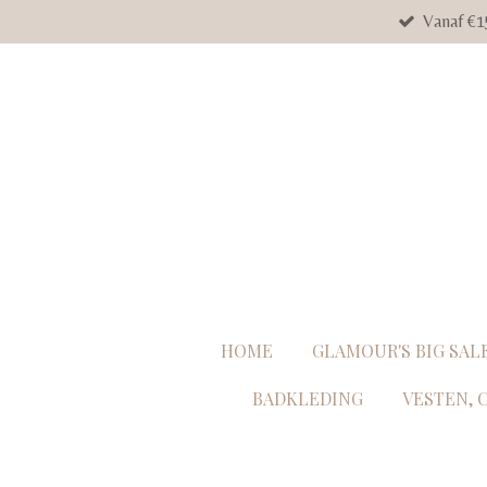
Vanaf €1
Ga
direct
naar
de
hoofdinhoud
HOME
GLAMOUR'S BIG SAL
BADKLEDING
VESTEN, 