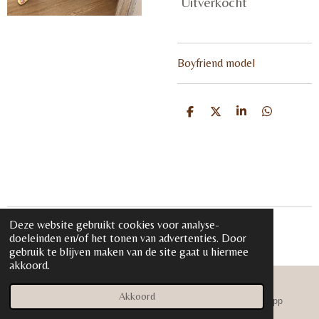
Uitverkocht
Boyfriend model
D
D
S
D
e
e
h
e
l
e
a
l
e
l
r
e
n
e
n
Deze website gebruikt cookies voor analyse-
© 2020 - 2026 iloveglamour.nl
doeleinden en/of het tonen van advertenties. Door
Powered by
JouwWeb
gebruik te blijven maken van de site gaat u hiermee
akkoord.
Akkoord
E-mailadres
Instagram
WhatsApp