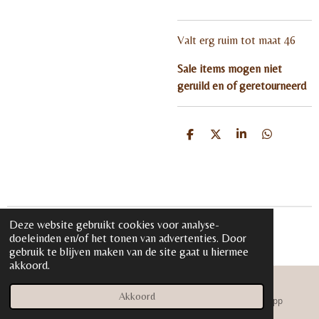
Valt erg ruim tot maat 46
Sale items mogen niet
geruild en of geretourneerd
D
D
S
D
e
e
h
e
l
e
a
l
e
l
r
e
n
e
n
Deze website gebruikt cookies voor analyse-
© 2020 - 2026 iloveglamour.nl
doeleinden en/of het tonen van advertenties. Door
Powered by
JouwWeb
gebruik te blijven maken van de site gaat u hiermee
akkoord.
Akkoord
E-mailadres
Instagram
WhatsApp