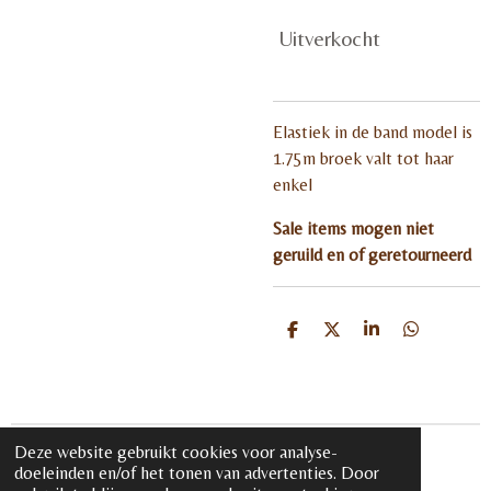
Uitverkocht
Elastiek in de band model is
1.75m broek valt tot haar
enkel
Sale items mogen niet
geruild en of geretourneerd
D
D
S
D
e
e
h
e
l
e
a
l
e
l
r
e
n
e
n
Deze website gebruikt cookies voor analyse-
© 2020 - 2026 iloveglamour.nl
doeleinden en/of het tonen van advertenties. Door
Powered by
JouwWeb